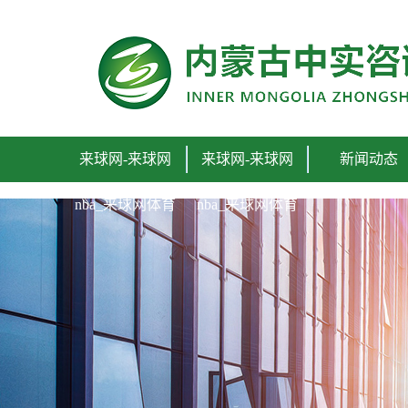
来球网-来球网nba_来球网体育
来球网-来球网
来球网-来球网
新闻动态
nba_来球网体育
nba_来球网体育