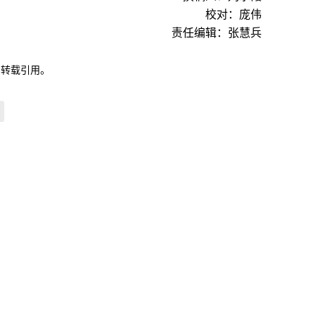
校对：庞伟
责任编辑：张慧兵
自转载引用。