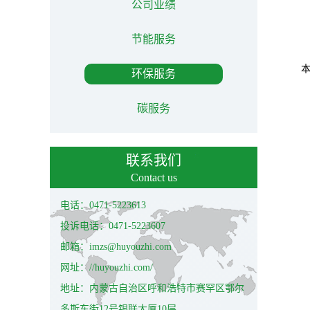
公司业绩
节能服务
环保服务
碳服务
联系我们
Contact us
电话：0471-5223613
投诉电话：0471-5223607
邮箱：imzs@huyouzhi.com
网址：//huyouzhi.com/
地址：内蒙古自治区呼和浩特市赛罕区鄂尔
多斯东街12号银联大厦10层