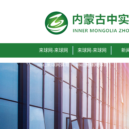
来球网-来球网nba_来球网体育
来球网-来球网
来球网-来球网
新
nba_来球网体育
nba_来球网体育