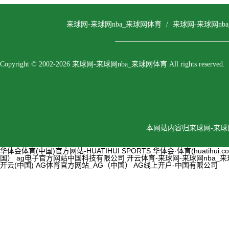
来球网-来球网nba_来球网体育
/
来球网-来球网nb
Copyright © 2002-2026 来球网-来球网nba_来球网体育 All rights reserved.
本网站内容归来球网-来球
华体会体育(中国)官方网站-HUATIHUI SPORTS
华体会·体育(huatihui.
国）
ag电子官方网站中国科技有限公司
开云体育-来球网-来球网nba_
开云(中国)
AG体育官方网站_AG（中国）
AG线上开户-中国有限公司