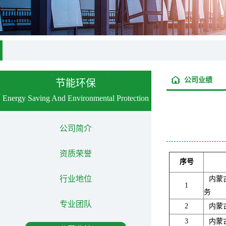
公司业绩
节能环保
Energy Saving And Environmental Protection
公司简介
资质荣誉
序号
行业地位
内蒙
1
务
专业团队
2
内蒙
3
内蒙