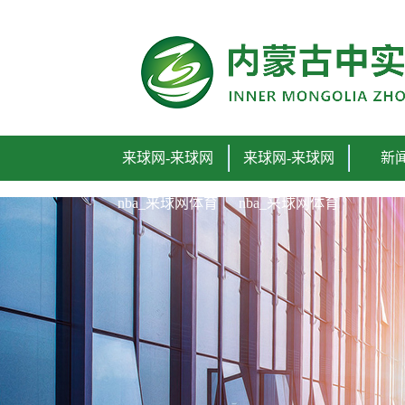
来球网-来球网nba_来球网体育
来球网-来球网
来球网-来球网
新
nba_来球网体育
nba_来球网体育