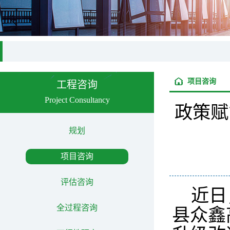
项目咨询
工程咨询
Project Consultancy
政策赋
规划
项目咨询
评估咨询
近日
全过程咨询
县众鑫