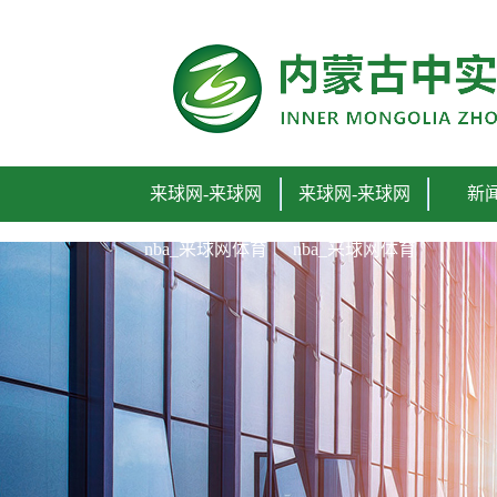
来球网-来球网nba_来球网体育
来球网-来球网
来球网-来球网
新
nba_来球网体育
nba_来球网体育